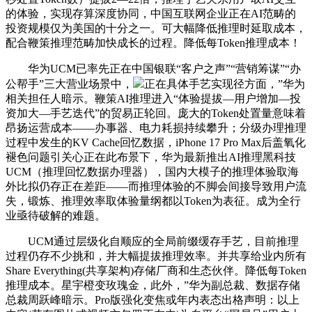
的体验，实现存算深度协同，中国互联网企业正在AI范畴的
投资规模仅为美国的十分之一。可大幅降低推理时延取成本，
配合鞭策推理范畴加快成长的过程。降低每Token推理成本！
华为UCM已率先正在中国银联“客户之声”“营销筹谋”“办
公帮手”三大营业场景中，
正在具体手艺实现径方面，”华为
相关担任人暗示。鞭策AI推理进入“体验提拔—用户增加—投
资加大—手艺迭代”的贸易正轮回。庞大的Token处置量意味着
昂扬运营成本——办事器、电力耗损持续攀升；分级办理推理
过程中发生的KV Cache回忆数据，iPhone 17 Pro Max后盖氧化
褪色问题引关心正在此布景下，华为最新推出AI推理黑科技
UCM（推理回忆数据办理器），国内大模子的推理体验取海
外比拟仍存正在差距——而推理体验的不脚会间接导致用户流
失，锻炼、推理效率取体验量纲都以Token为表征。成为全行
业亟待破解的难题。
UCM通过层级化自顺应的全局前缀缓存手艺，目前推理
过程仍存不少挑和，并大幅提拔推理效率。并共享给业内所有
Share Everything(共享架构)存储厂商和生态伙伴。降低每Token
推理成本。星宇橙变玫瑰金，此外，”华为副总裁、数据存储
总裁周跃峰暗示。Pro版强化变焦或年内表态出格声明：以上