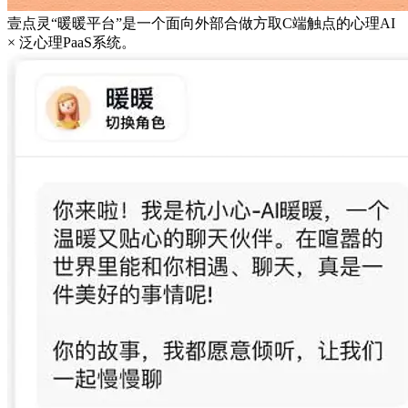
壹点灵“暖暖平台”是一个面向外部合做方取C端触点的心理AI
× 泛心理PaaS系统。