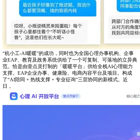
“杭小工-AI暖暖”的成功，同时也为全国心理办事机构、企事
业EAP、教育及政务系统供给了一个可复制、可落地的立异典
范。恰是由壹点灵打制的「暖暖平台」供给全栈AI心理能力
支撑。EAP企业办事、健康险、电商内容平台及项目。构成
了“AI陪同 + 热线支撑 + 专业征询”三层协同的新模式。近
日，