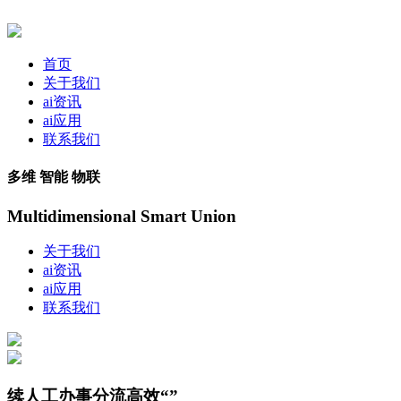
首页
关于我们
ai资讯
ai应用
联系我们
多维 智能 物联
Multidimensional Smart Union
关于我们
ai资讯
ai应用
联系我们
续人工办事分流高效“”