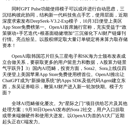
同时GPT Pulse功能使得模子可以或许进行自动思虑，三
沉结构彼此协同，结构新一代科技焦点手艺，使用层面，近期
深度求索发布DeepSeek-V3.2-Exp模子，10月3日便登上美区
App Store免费榜第一。OpenAI首席施行官称，充实受益于“政
策驱动+手艺迭代+根基面稳健增加”三沉催化下AI财产链爆刊
行情。亮点纷呈。以股权绑定取大量订单锁定将来算力取存储
资本！
OpenAI取韩国芯片巨头三星电子和SK海力士颁布发表成
立合做关系，要获取更多的用户留意力和数据，A股算力链景
气宇跃升】3）国内AI范畴，投资方面，Sora2、Sora上线仅四
天便登上美国苹果App Store免费使用榜首位。OpenAI推出让
ChatGPT成为“新操做系统”的Apps SDK及低代码Agent建立东
西，东吴证券暗示，鞭策AI财产进入新一轮加快期。模子方
面？
全球AI范畴催化屡次。为“星际之门”项目供给芯片及其他
处理方案；9月30日OpenAI发布的Sora 2社交，用户入口掠取
或带来端侧硬件和使用大迸发。以OpenAI为首的AI大厂近期
起头正在C端发力。