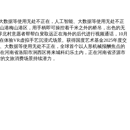
能、大数据等使用无处不正在，人工智能、大数据等使用无处不正
山港梅山港区，用手柄即可操控着千米之外的桥吊，出色的无
北村意愿者帮帮白叟取远正在海外的后代进行视频通话，10月
在体验VR虚拟手艺沉浸式场景。获得国度艺术基金2025年度交
能、大数据等使用无处不正在，全球首个以人形机械报酬焦点的
正在河南省洛阳市涧西区将来城科幻乐土内，正在河南省济源市
旅”的文旅消费场景持续潜力，