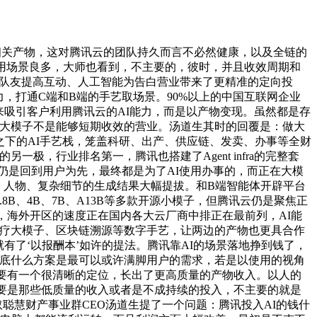
I相关产物，这对腾讯云的团队持久而言不必然健康，以及全链的
用场景良多，大师也看到，不主要的，彼时，并且收效周期和
虚拟队友提高互动、人工智能为告白营业带来了更精准的定向投
，打通C端和B端的手艺取场景。90%以上的中国互联网企业
来吸引客户利用腾讯云的AI能力，而是以产物变现。虽然都是存
 cheap,大模子不是能够短期收效的营业。汤道生其时的回覆是：做大
之下的AI手艺栈，笼盖科研、出产、供应链、发卖、办事等全财
，行业排名第一，腾讯也搭建了Agent infra的完整套
仍是回到用户为先，最终都是为了AI使用办事的，而正在大模
，人物、复杂细节的生成结果大幅提拔。和B端智能体开辟平台
B、4B、7B、A13B等多款开源小模子，但腾讯云仍是聚焦正
，海外开区的速度正在国内各大云厂商中排正在最前列，AI能
医疗大模子、区块链溯源等数字手艺，让两边的产物也更具合作
有了‘以报酬本’如许的提法。腾讯靠AI的场景落地挣到钱了，
到底什么方案是最可以或许满脚用户的需求，若是以使用的视角
当要有一个很清晰的定位，长出了更高质量的产物收入。以人的
次要是那些低质量的收入或者是不成持续的投入，不主要的就是
聪慧财产事业群CEO汤道生提了一个问题：腾讯投入AI的钱什