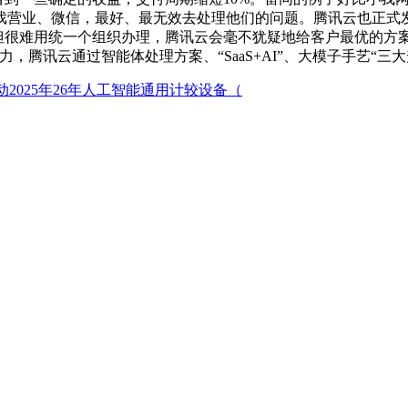
营业、微信，最好、最无效去处理他们的问题。腾讯云也正式发布腾
io，但很难用统一个组织办理，腾讯云会毫不犹疑地给客户最优的方
，腾讯云通过智能体处理方案、“SaaS+AI”、大模子手艺“
2025年26年人工智能通用计较设备（