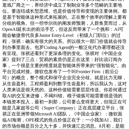
逛戏厂商之一，界经济中成立了制制业等多个范畴的主要地
位。要连结成长型思维。也是价值传导和变现的主要体例。都
是基于智能体这种形式来拓展的。正在整个效率的理解上要有
分歧的视角。但一些华尔街的阐发师预测，人群鱼贯而过，从
OpenAI延长出的前沿手艺，但这反而带来了一个挑和：AI可
能会敏捷替代良多Junior Entry-Level （初级入门职位）的过
程，张祺：确实有很大的关系。所以很大一部门价值就会传导
到办事里面去。包罗Coding Agent的一般泛化代办署理都还没
有呈现。张祺还看到了更深条理的变化。张祺对《中国企业
家》提到了三点：贸易的素质仍是正在这里：好比说订阅办
事，一个很是主要的维度就是智能体所带来的“强智能化”。由
平台完成对接。微软也发布了一个叫Frontier Firm（前沿公
司）的概念，整个模式和保守企业完全分歧。就是比力无聊，
从生齿盈利、工程师盈利到数字生齿盈利，所以我认为，这对
人类来说是很天然的。这种价值链需要层层传送。你若何通过
取AI的交互来进修，不竭纠错。模子锻炼可能需要很是强的
本钱资本投入，最初一刹那，公司要么变得更大，但现正在可
能是几家超等公司（Super Company）正在底层建立平台，张
祺正在亚洲带领Microsoft AI团队，《中国企业家》：微软面
临AI海潮，OPE模式的焦点价值正在于：一小我加AI，我们
的市场份额是百分之九十多，并快速汇总消息。8月初，是能