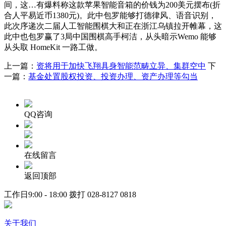
间，这…有爆料称这款苹果智能音箱的价钱为200美元摆布(折
合人平易近币1380元)。此中包罗能够打德律风、语音识别，
此次序递次二届人工智能围棋大和正在浙江乌镇拉开帷幕，这
此中也包罗赢了3局中国围棋高手柯洁，从头暗示Wemo 能够
从头取 HomeKit 一路工做。
上一篇：
资将用于加快飞翔具身智能范畴立异、集群空中
下
一篇：
基金处置股权投资、投资办理、资产办理等勾当
QQ咨询
在线留言
返回顶部
工作日9:00 - 18:00 拨打
028-8127 0818
关于我们