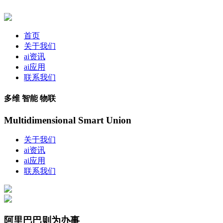
首页
关于我们
ai资讯
ai应用
联系我们
多维 智能 物联
Multidimensional Smart Union
关于我们
ai资讯
ai应用
联系我们
阿里巴巴则为办事