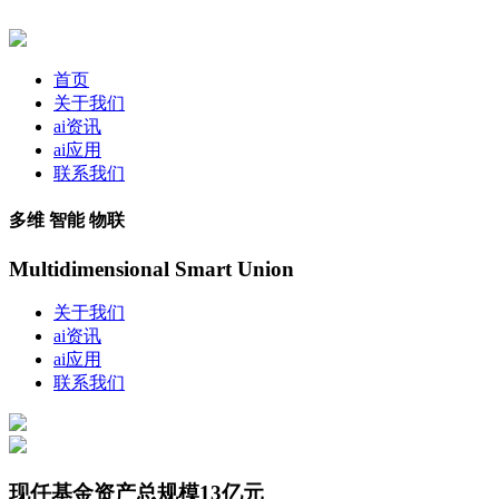
首页
关于我们
ai资讯
ai应用
联系我们
多维 智能 物联
Multidimensional Smart Union
关于我们
ai资讯
ai应用
联系我们
现任基金资产总规模13亿元