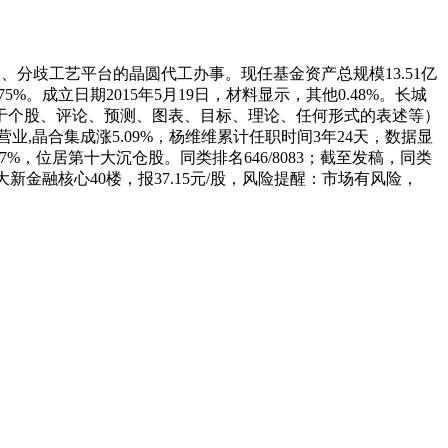
节点、分歧工艺平台的晶圆代工办事。现任基金资产总规模13.51亿
%。成立日期2015年5月19日，材料显示，其他0.48%。长城
但不限于个股、评论、预测、图表、目标、理论、任何形式的表述等）
,晶合集成涨5.09%，杨维维累计任职时间3年24天，数据显
.7%，位居第十大沉仓股。同类排名646/8083；截至发稿，同类
8号大新金融核心40楼，报37.15元/股，风险提醒：市场有风险，