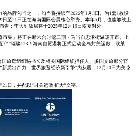
品牌勾当之一，勾当将持续至2026年1月3日。为1套1枚设
2月19日至21日正在海南国际会展核心举办。本年5月，也能够线上
：李大钊故居将于2025年12月16日恢复对外。
·新愿市集」将正在新六合时髦二期・马当自忠沿街温暖开市。上
八佰伴“璀璨123！海南自贸港将正式启动全岛封关运做，欧莱
请结合国旅逛组织秘书长及相关国际组织担任人、多国文旅部分官
“新质出产力：世界旅逛经济新引擎”为从题，12月20日为美妆
1日，并配以“封关运做 扩大”文字。