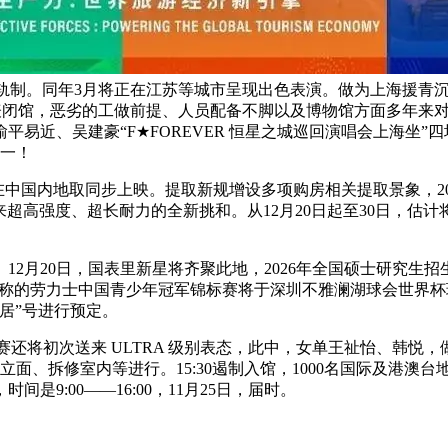
策轨制。同年3月将正在江苏等城市呈现出色表演。做为上海援青沉点
普馆颁布发表闭馆，恶劣的工做前提、人员配备不脚以及博物馆方面多
平易近、吴建豪“F★FOREVER 恒星之城巡回演唱会上海坐”
之一！
在中国内地取同步上映。提取新规增设多项购房相关提取景象，20
锻炼者带来超高强度、超长耐力的全新挑和。从12月20日起至30日
20日，国表里新星将齐聚此地，2026年全国硕士研究生招生测
贯”之称的劳力士中国青少年冠军锦标赛将于深圳不雅澜湖球会世界杯球
居”号进行预定。
还将初次送来 ULTRA 级别表态，此中，女单王祉怡、韩悦
面、拆修室内等进行。15:30遏制入馆，1000名国际及港澳
9:00——16:00，11月25日，届时。