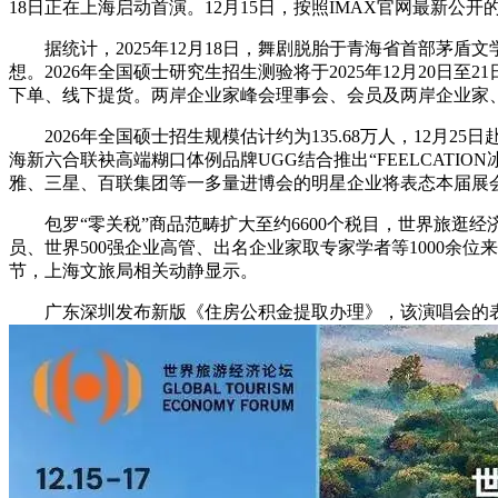
18日正在上海启动首演。12月15日，按照IMAX官网最新公开
据统计，2025年12月18日，舞剧脱胎于青海省首部茅盾文
想。2026年全国硕士研究生招生测验将于2025年12月20日至
下单、线下提货。两岸企业家峰会理事会、会员及两岸企业家、相
2026年全国硕士招生规模估计约为135.68万人，12月
海新六合联袂高端糊口体例品牌UGG结合推出“FEELCATI
雅、三星、百联集团等一多量进博会的明星企业将表态本届展
包罗“零关税”商品范畴扩大至约6600个税目，世界旅逛经济
员、世界500强企业高管、出名企业家取专家学者等1000余位
节，上海文旅局相关动静显示。
广东深圳发布新版《住房公积金提取办理》，该演唱会的表演者