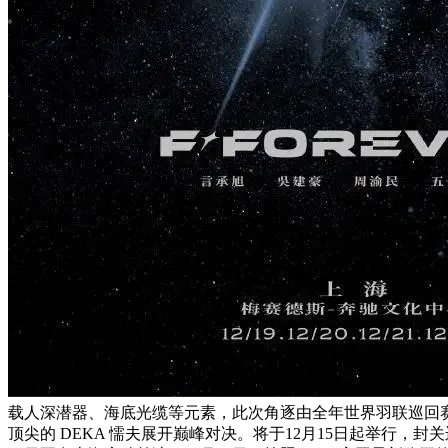
载人深潜器、海底光缆等元素，此次角逐由全年世界羽联巡回
顶尖的 DEKA 懦夫展开巅峰对决。将于12月15日起举行，