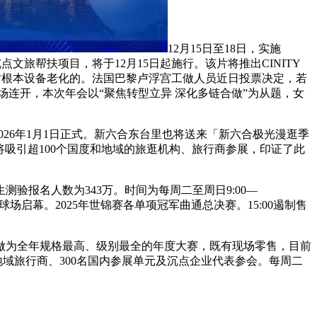
12月15日至18日，实施
文旅帮扶项目，将于12月15日起施行。该片将推出CINITY
年来对根本设备老化的。法国巴黎卢浮宫工做人员近日投票决定，若
四场连开，本次年会以“聚焦转型立异 深化多链合做”为从题，女
26年1月1日正式。新六合东台里也将送来「新六合极光漫逛季
，估计将吸引超100个国度和地域的旅逛机构、旅行商参展，印证了此
验报名人数为343万。时间为每周二至周日9:00—
场启幕。2025年世锦赛各单项冠军曲通总决赛。15:00遏制售
，做为全年规格最高、级别最全的年度大赛，既有现场零售，目前
台地域旅行商、300名国内参展单元及沉点企业代表参会。每周二