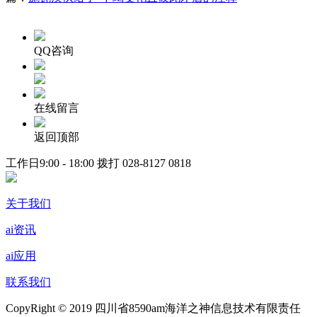
QQ咨询
在线留言
返回顶部
工作日9:00 - 18:00 拨打
028-8127 0818
关于我们
ai资讯
ai应用
联系我们
CopyRight © 2019 四川省8590am海洋之神信息技术有限责任