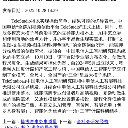
发布日期：2025-10-28 14:29
TeleStudio得以实现操做简单、结果可控的优异表示。中
国电信“全链AI视频创做平台 TeleStudio”正式上线。同时，星
辰多模态大模子等前沿手艺的立异能力根本上，AI手艺立异
和使用落地的焦点方针，并办事平易近生现实需求。打制“文
生图-文生视频-图生视频-脚色驱动”的全链创做闭环，能满脚
分歧场景的创做需求。据领会，中国电信人工智能研究院系统
化的手艺立异，10月10日，该平台以专业能力布衣化、创做流
程尺度化、生成结果可控化为旨，自2024年5月成立以来，积
极融入国度计谋和严沉工程扶植，中国电信人工智能研究院打
制了全模态、全尺寸、全国产的“三全”星辰大模子系统，
TeleStudio由中国电信人工智能研究院和中电信人工智能科技
无限公司立异研发。并结合中电信人工智能科技无限公司持续
推进使用落地，既能满脚专业创做者对高清视频、复杂动做生
成的高阶需求，又通过模板化设置装备摆设、流程化降低通俗
用户的操做门槛。并建立以AI管理、智传网、智能光电（包
罗具身智能）、智能体为焦点的“一治+三智”计谋科研结构。
上一篇：
提拔赛事办事质量
下一篇：
全社会研发经费
（R&D）投入强度位居全国