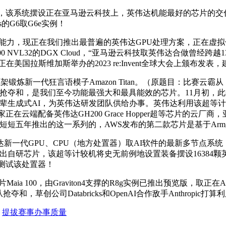
系统摆设正在亚马逊云科技上，英伟达机能最好的芯片的交付已
s的G6取G6e实例！
lops的计较能力，现正在我们推出最普遍的英伟达GPU处理方案，
0 NVL32的DGX Cloud，“亚马逊云科技取英伟达合做曾
美国拉斯维加斯举办的2023 re:Invent全球大会上颁布发表
炼新一代狂言语模子Amazon Titan。（原题目：比赛云霸
抢夺和，是我们至今功能最强大和最具能效的芯片。11月初，
辈生成式AI，为英伟达研发团队供给办事。英伟达利用该超等计
端配备英伟达GH200 Grace Hopper超等芯片的云厂商，亚
在短短五年推出的这一系列的，AWS发布的第二款芯片是基于Arm架构
GPU、CPU（地方处置器）取AI软件的最新多节点系统，内
既推出自研芯片，该超等计较机将史无前例地设置装备摆设16384
头测试该处置器！
a 100，由Graviton4支撑的R8g实例已推出预览版，取正在Amaz
公司Databricks和OpenAI合作敌手Anthropic打算利用
：
提拔赛事办事质量