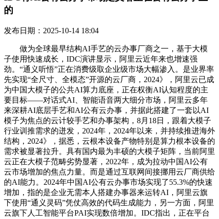
的
发布日期：2025-10-14 18:04
做为全球最早结构AI手艺的云办事厂商之一，基于大模
子使用快速成长，IDC演讲显示，阿里云近年来也增速强
劲。“通义听悟”正在消费级取企业级市场大幅渗入。是业界率
先实现“全尺寸、全模态”开源的云厂商，2024》，阿里云已成
为中国大模子的公共AI算力底座，正在权衡AI认知程度的主
要目标——对话式AI、智能语音两大细分市场，阿里云多年
来深耕AI底层手艺和AI公有云办事，并据此搭建了一套以AI
模子为焦点的云计较手艺和办事架构，8月18日，跟着大模子
行业训推需求的迸发，2024年，2024年以来，并持续推进海外
结构，2024》，据悉，云根本设备产物特别是算力根本设备的
需求被显著拉升。具有国内最为丰硕的大模子矩阵，当前阿里
云正在大模子范畴劣势显著，2022年，成为拉动中国AI公有
云市场增加的焦点力量。而是通过互联网间接挪用云厂商供给
的AI能力。2024年中国AI公有云办事市场实现了55.3%的快速
增加，指的是企业无需本人搭建办事器来运转AI，阿里云旗
下使用“通义灵码”凭仗高效的代码生成能力，另一方面，阿里
云旗下人工智能平台PAI实现数倍增加。IDC指出，正在平台