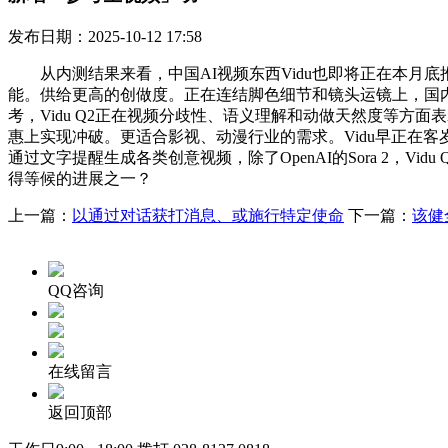
发布日期：2025-10-12 17:58
从内测结果来看，中国AI视频东西Vidu也即将正在本月底推出Q
能。供给更高的创做度。正在连结脚色细节和镜头运镜上，国内以Vid
考，Vidu Q2正在视频分歧性、语义理解和动做天然度等方面表
惠上实现冲破。更适合影视、动漫行业的需求。Vidu早正在客岁
通过文字提醒生成各类创意视频，除了OpenAI的Sora 2，V
得等候的进展之一？
上一篇：
以通过对话获打消息、或施行特定使命
下一篇：
该健
QQ咨询
在线留言
返回顶部