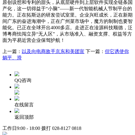
原创设想和专利的甜头，从底层硬件到上层软件实现全链条国
产化，这一切得益于“小脑”——新一代智能机械人节制平台的
能力。正在拓斯达的研发尝试室里。企业兴旺成长，正在新期
间广东的奋进海潮中，正在广州菜市场中，魔方的制制也要智
能化。已正在全球开出4000多店。走进正在淦源科技顺德，泛
博粤商怯闯立异“无人区”，从市场准入、融资支撑、权益等方
面为平易近营企业保驾护航！
上一篇：
以及向电商敌手京东和美团宣
下一篇：
但它诱使你
躺平、滑
QQ咨询
在线留言
返回顶部
工作日9:00 - 18:00 拨打
028-8127 0818