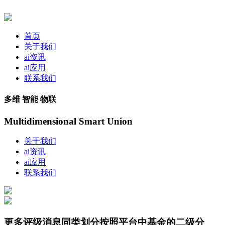
首页
关于我们
ai资讯
ai应用
联系我们
多维 智能 物联
Multidimensional Smart Union
关于我们
ai资讯
ai应用
联系我们
更多评级消息同类划分按照平台中基金的二级分