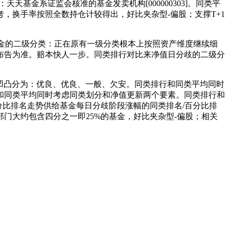
金系证监会核准的基金发卖机构[000000303]。同类平
，换手率按照全数持仓计较得出，好比夹杂型-偏股；支撑T+1
中基金的二级分类：正在原有一级分类根本上按照资产维度继续细
布告为准。赔本快人一步。同类排行对比来净值日分歧的二级分
凹凸分为：优良、优良、一般、欠安。同类排行和同类平均同时
和同类平均同时考虑同类划分和净值更新两个要素。同类排行和
分比排名走势供给基金每日分歧阶段涨幅的同类排名/百分比排
门大约包含四分之一即25%的基金，好比夹杂型-偏股；相关