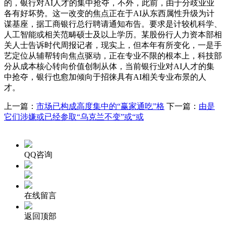
的，银行对AI人才的集中抢夺，不外，此前，由于分歧业业
各有好坏势。这一改变的焦点正在于AI从东西属性升级为计
谋基座，据工商银行总行聘请通知布告。要求是计较机科学、
人工智能或相关范畴硕士及以上学历。某股份行人力资本部相
关人士告诉时代周报记者，现实上，但本年有所变化，一是手
艺定位从辅帮转向焦点驱动，正在专业不限的根本上，科技部
分从成本核心转向价值创制从体，当前银行业对AI人才的集
中抢夺，银行也愈加倾向于招徕具有AI相关专业布景的人
才。
上一篇：
市场已构成高度集中的“赢家通吃”格
下一篇：
由是
它们涉嫌或已经参取“乌克兰不变”或“或
QQ咨询
在线留言
返回顶部