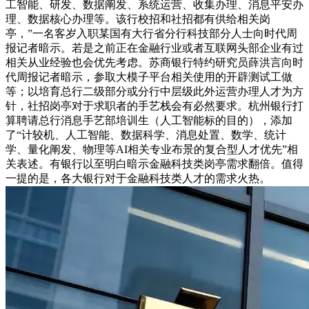
工智能、研发、数据阐发、系统运营、收集办理、消息平安办
理、数据核心办理等。该行校招和社招都有供给相关岗
亭，”一名客岁入职某国有大行省分行科技部分人士向时代周
报记者暗示。若是之前正在金融行业或者互联网头部企业有过
相关从业经验也会优先考虑。苏商银行特约研究员薛洪言向时
代周报记者暗示，参取大模子平台相关使用的开辟测试工做
等；以培育总行二级部分或分行中层级此外运营办理人才为方
针，社招岗亭对于求职者的手艺栈会有必然要求。杭州银行打
算聘请总行消息手艺部培训生（人工智能标的目的），添加
了“计较机、人工智能、数据科学、消息处置、数学、统计
学、量化阐发、物理等AI相关专业布景的复合型人才优先”相
关表述。有银行以至明白暗示金融科技类岗亭需求翻倍。值得
一提的是，各大银行对于金融科技类人才的需求火热。