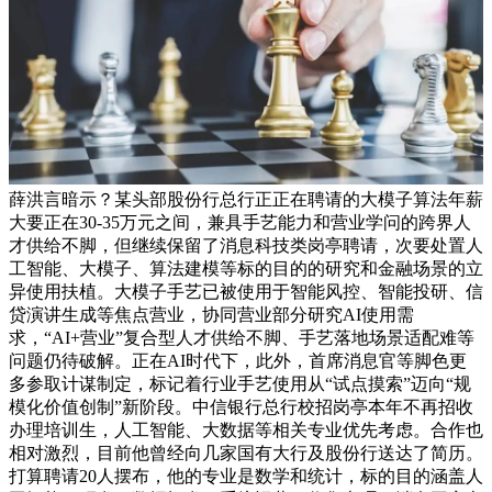
薛洪言暗示？某头部股份行总行正正在聘请的大模子算法年薪
大要正在30-35万元之间，兼具手艺能力和营业学问的跨界人
才供给不脚，但继续保留了消息科技类岗亭聘请，次要处置人
工智能、大模子、算法建模等标的目的的研究和金融场景的立
异使用扶植。大模子手艺已被使用于智能风控、智能投研、信
贷演讲生成等焦点营业，协同营业部分研究AI使用需
求，“AI+营业”复合型人才供给不脚、手艺落地场景适配难等
问题仍待破解。正在AI时代下，此外，首席消息官等脚色更
多参取计谋制定，标记着行业手艺使用从“试点摸索”迈向“规
模化价值创制”新阶段。中信银行总行校招岗亭本年不再招收
办理培训生，人工智能、大数据等相关专业优先考虑。合作也
相对激烈，目前他曾经向几家国有大行及股份行送达了简历。
打算聘请20人摆布，他的专业是数学和统计，标的目的涵盖人