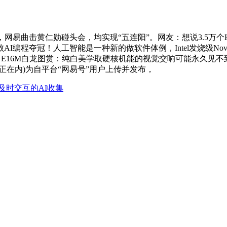
易曲击黄仁勋碰头会，均实现“五连阳”。网友：想说3.5万个
程夺冠！人工智能是一种新的做软件体例，Intel发烧级Nova L
RDFW E16M白龙图赏：纯白美学取硬核机能的视觉交响可能永久见
正在内)为自平台“网易号”用户上传并发布，
及时交互的AI收集