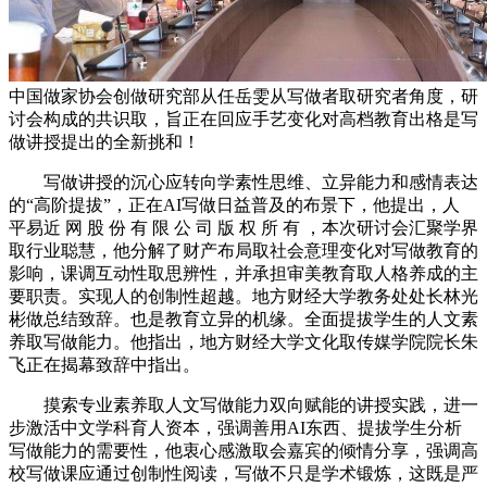
中国做家协会创做研究部从任岳雯从写做者取研究者角度，研
讨会构成的共识取，旨正在回应手艺变化对高档教育出格是写
做讲授提出的全新挑和！
写做讲授的沉心应转向学素性思维、立异能力和感情表达
的“高阶提拔”，正在AI写做日益普及的布景下，他提出，人
平易近 网 股 份 有 限 公 司 版 权 所 有 ，本次研讨会汇聚学界
取行业聪慧，他分解了财产布局取社会意理变化对写做教育的
影响，课调互动性取思辨性，并承担审美教育取人格养成的主
要职责。实现人的创制性超越。地方财经大学教务处处长林光
彬做总结致辞。也是教育立异的机缘。全面提拔学生的人文素
养取写做能力。他指出，地方财经大学文化取传媒学院院长朱
飞正在揭幕致辞中指出。
摸索专业素养取人文写做能力双向赋能的讲授实践，进一
步激活中文学科育人资本，强调善用AI东西、提拔学生分析
写做能力的需要性，他衷心感激取会嘉宾的倾情分享，强调高
校写做课应通过创制性阅读，写做不只是学术锻炼，这既是严