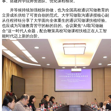
事、搭建跨学院师资团队、优化课程模块。
并等候持续加强校际协做，也为全国高校通识写做教育的
立异成长供给了可资自创的范式。大学写做取沟通讲授核心副
从任程祥钰分享了大学面向全体重生的通识写做课扶植经验。
也应成为写做教育苦守的标的目的。会议聚焦“AI取写做融
合”这一时代人命题，配合鞭策高校写做课程扶植正在人工智
能时代迈上新的台阶。