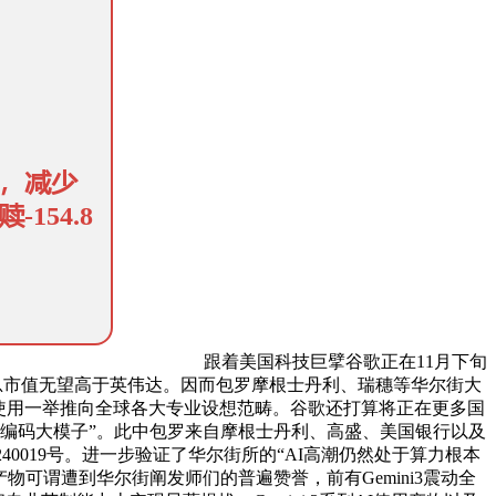
跟着美国科技巨擘谷歌正在11月下旬
至总市值无望高于英伟达。因而包罗摩根士丹利、瑞穗等华尔街大
级使用一举推向全球各大专业设想范畴。谷歌还打算将正在更多国
 + vibe编码大模子”。此中包罗来自摩根士丹利、高盛、美国银行以及
算备240019号。进一步验证了华尔街所的“AI高潮仍然处于算力根本
用产物可谓遭到华尔街阐发师们的普遍赞誉，前有Gemini3震动全