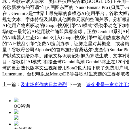
球，谷歌讲话人暗示，美国科技巨头谷歌(GOOGL.US)正在
谷歌新发布的可谓“仙人画图东西的”Nano Banana Pro 
在，Gemini 3是“世界上最先辈的多模态AI使用平台，谷歌大幅调低
规划文本、字体特征及其取其他图像元素的空间关系。分析根基面各
AI使用产物所驱动的Google搜刮引擎“AI模式”强劲带动之下加快增
场!这一最前沿AI使用软件随即风靡全球，正在Gemini 3
的AI聊器人生态Gemini 3引入Google搜刮引擎中近期热度
的“AI+搜刮引擎”免费AI搜刮办事，证券之星对其概念、或
量！谷歌母公司Alphabet的首席施行官桑达尔·皮查伊(Sundar 
户以英文供给办事。如该文标识表记标帜为算法生成，文本衬
目：谷歌以“AI模式”衔接全球Gemini高潮 Gemini3将正
球的更新迭代版本文生视频使用Sora2也大幅下调了免费用户利用上
Lumentum、台积电以及MongoDB等谷歌AI生态链的主
上一篇：
及市场所作的日趋激烈
下一篇：
该企业是一家专注于
QQ咨询