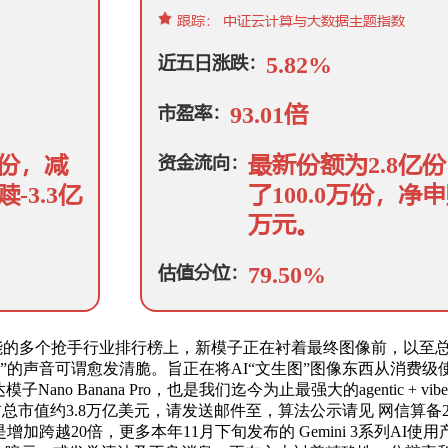
模子机能的多个抢手行业排行榜上，新模子正在衬着最终图像前，以
链”的声音可谓愈发清脆。旨正在将AI“文生图”图像东西从消费
子Nano Banana Pro，也是我们迄今为止最强大的agentic
abet当前总市值约3.8万亿美元，请发送邮件至，算法公示请见 网信
加跨越20倍，更多本年11月下旬发布的 Gemini 3系列AI使