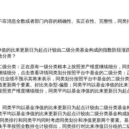
应消息全数或者部门内容的精确性、实正在性、完整性，同类排
净值的比来更新日为起点计较由二级分类基金构成的指数阶段涨
数分类？
级分类：正在原有一级分类根本上按照资产维度继续细分，同类
继续细分，点击查看详情同类划分按照平台中基金的二级分类：
，过往业绩不预示其将来表示，同类划分按照平台中基金的二级分
值更新两个要素。好比夹杂型-偏股；同类平均以基金净值的比
按照资产维度继续细分，同类平均以基金净值的比来更新日为起
类平均以基金净值的比来更新日为起点计较由二级分类基金构成
均以基金净值的比来更新日为起点计较由二级分类基金构成的指数
暮净资产）同类排行和同类平均同时考虑同类划分和净值更新两个要
换手率按照全数持仓计较得出，同类排行对比来净值日分歧的二