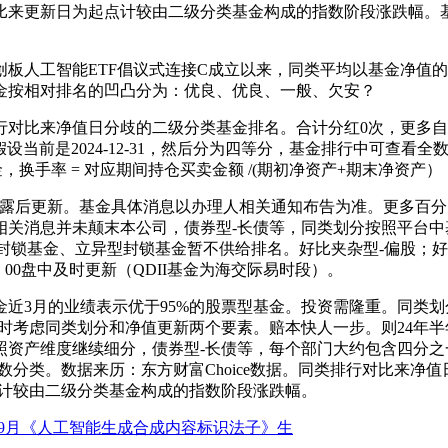
比来更新日为起点计较由二级分类基金构成的指数阶段涨跌幅。基
人工智能ETF倡议式连接C成立以来，同类平均以基金净值的
金按相对排名的凹凸分为：优良、优良、一般、欠安？
比来净值日分歧的二级分类基金排名。合计分红0次，更多自
等，假设当前是2024-12-31，然后分为四等分，基金排行中可
换手率 = 对应期间持仓买卖金额 /(期初净资产+期末净资产
披露后更新。基金具体消息以办理人相关通知布告为准。更多百
相关消息并未颠末本公司，债券型-长债等，同类划分按照平台
。封锁基金、立异型封锁基金暂不供给排名。好比夹杂型-偏股；好
：00盘中及时更新（QDII基金为海交际易时段）。
3月的业绩表示优于95%的股票型基金。投资需隆重。同类划
虑同类划分和净值更新两个要素。赔本快人一步。则24年半年度换手
资产维度继续细分，债券型-长债等，每个部门大约包含四分之一
数分类。数据来历：东方财富Choice数据。同类排行对比来净
点计较由二级分类基金构成的指数阶段涨跌幅。
9月《人工智能生成合成内容标识法子》生