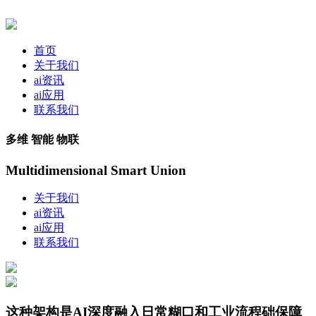
首页
关于我们
ai资讯
ai应用
联系我们
多维 智能 物联
Multidimensional Smart Union
关于我们
ai资讯
ai应用
联系我们
这种架构是AI深度融入日常糊口和工业流程础保障