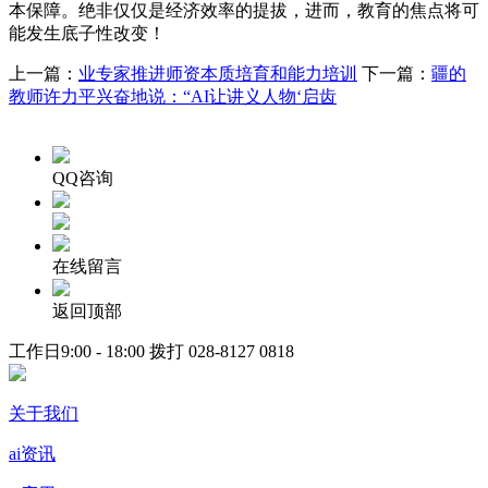
本保障。绝非仅仅是经济效率的提拔，进而，教育的焦点将可
能发生底子性改变！
上一篇：
业专家推进师资本质培育和能力培训
下一篇：
疆的
教师许力平兴奋地说：“AI让讲义人物‘启齿
QQ咨询
在线留言
返回顶部
工作日9:00 - 18:00 拨打
028-8127 0818
关于我们
ai资讯