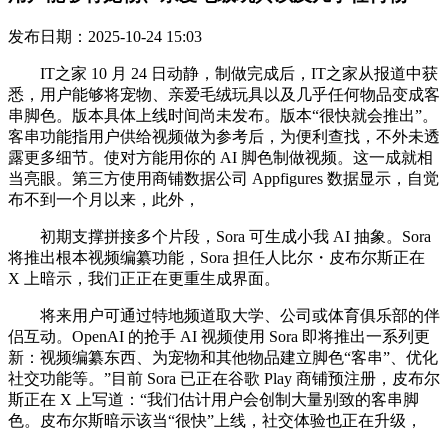
发布日期：2025-10-24 15:03
IT之家 10 月 24 日动静，制做完成后，IT之家从报道中获
悉，用户能够将宠物、亲爱毛绒玩具以及几乎任何物品变成客
串脚色。版本具体上线时间尚未发布。版本“很快就会推出”。
客串功能指用户供给视频做为参考后，为便利查找，不外未透
露更多细节。使对方能用你的 AI 脚色制做视频。这一成就相
当亮眼。第三方使用商铺数据公司 Appfigures 数据显示，自觉
布不到一个月以来，此外，
初期支撑拼接多个片段，Sora 可生成小我 AI 抽象。Sora
将推出根本视频编纂功能，Sora 担任人比尔・皮布尔斯正在
X 上暗示，我们正正在更重生成界面。
将来用户可通过特地频道取大学、公司或体育俱乐部的伴
侣互动。OpenAI 的抢手 AI 视频使用 Sora 即将推出一系列更
新：视频编纂东西、为宠物和其他物品建立脚色“客串”、优化
社交功能等。”目前 Sora 已正在谷歌 Play 商铺预注册，皮布尔
斯正在 X 上写道：“我们估计用户会创制大量别致的客串脚
色。皮布尔斯暗示该当“很快”上线，社交体验也正在升级，